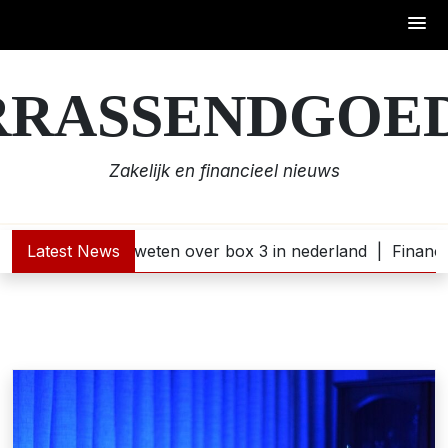
Skip
to
RRASSENDGOED
content
Zakelijk en financieel nieuws
n: wat je moet weten over box 3 in nederland |
Latest News
Financiële