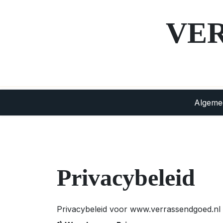
Skip
to
VE
content
Algeme
Privacybeleid
Privacybeleid voor www.verrassendgoed.nl