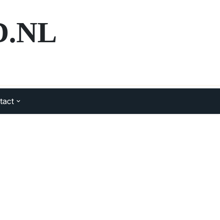
.NL
tact