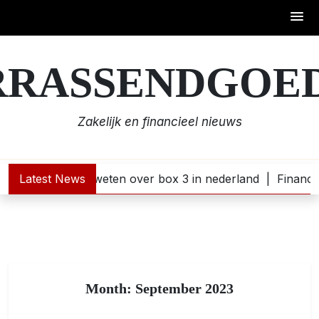
Skip
to
RRASSENDGOED
content
Zakelijk en financieel nieuws
en: wat je moet weten over box 3 in nederland |
Latest News
Financiël
Month:
September 2023