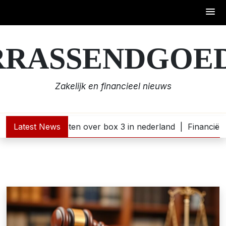
Skip
to
RRASSENDGOED
content
Zakelijk en financieel nieuws
wat je moet weten over box 3 in nederland |
Latest News
Financiële ru